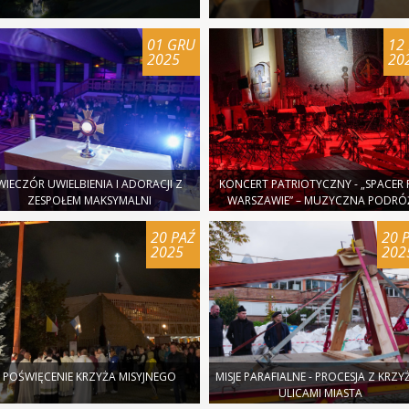
01 GRU
12 
2025
20
WIECZÓR UWIELBIENIA I ADORACJI Z
KONCERT PATRIOTYCZNY - „SPACER
ZESPOŁEM MAKSYMALNI
WARSZAWIE” – MUZYCZNA PODRÓ
PRZEZ HISTORIĘ NASZEJ OJCZYZN
20 PAŹ
20 
2025
202
POŚWIĘCENIE KRZYŻA MISYJNEGO
MISJE PARAFIALNE - PROCESJA Z KRZY
ULICAMI MIASTA