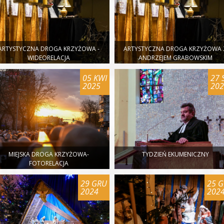
ARTYSTYCZNA DROGA KRZYŻOWA -
ARTYSTYCZNA DROGA KRZYŻOWA 
WIDEORELACJA
ANDRZEJEM GRABOWSKIM
05 KWI
27 
2025
20
MIEJSKA DROGA KRZYŻOWA-
TYDZIEŃ EKUMENICZNY
FOTORELACJA
29 GRU
25 
2024
202