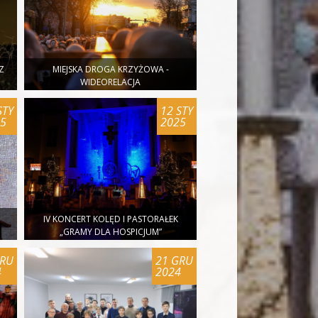
Z
MIEJSKA DROGA KRZYŻOWA -
WIDEORELACJA
STY
12 STY
25
2025
IV KONCERT KOLĘD I PASTORAŁEK
„GRAMY DLA HOSPICJUM”
GRU
21 GRU
4
2024