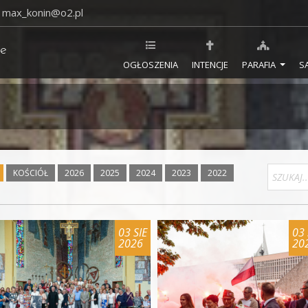
max_konin@o2.pl
ie
OGŁOSZENIA
INTENCJE
PARAFIA
S
KOŚCIÓŁ
2026
2025
2024
2023
2022
03 SIE
03 
2026
20