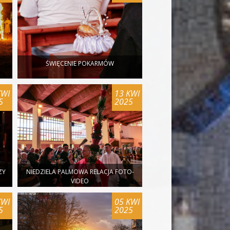
ŚWIĘCENIE POKARMÓW
KWI
13 KWI
5
2025
ZY
NIEDZIELA PALMOWA RELACJA FOTO-
VIDEO
KWI
05 KWI
5
2025