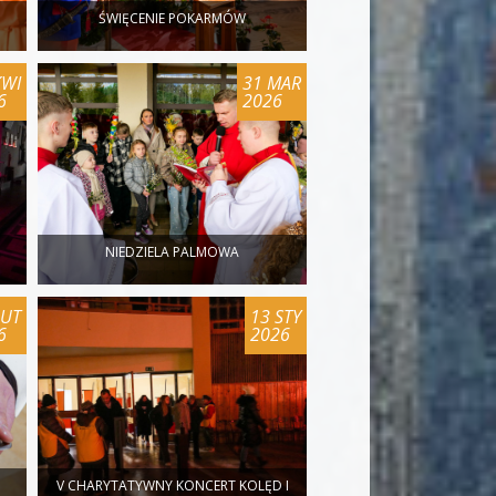
ŚWIĘCENIE POKARMÓW
KWI
31 MAR
6
2026
NIEDZIELA PALMOWA
LUT
13 STY
6
2026
V CHARYTATYWNY KONCERT KOLĘD I