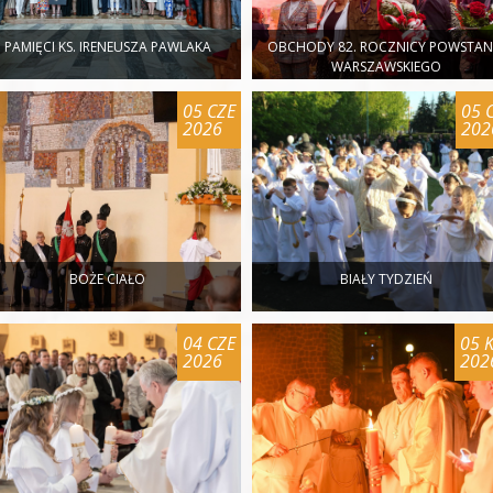
PAMIĘCI KS. IRENEUSZA PAWLAKA
OBCHODY 82. ROCZNICY POWSTAN
WARSZAWSKIEGO
05 CZE
05 
2026
202
BOŻE CIAŁO
BIAŁY TYDZIEŃ
04 CZE
05 
2026
202