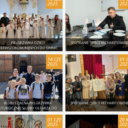
2025
202
PIELGRZYMKA DZIECI
SPOTKANIE "SERCE KECHARITOMENE
PIERWSZOKOMUNIJNYCH DO ŚWINIC
WARCKICH
14 CZE
01 
2025
202
III DIECEZJALNA PIELGRZYMKA
SPOTKANIE "SERCE KECHARITOMENE
LITURGICZNEJ SŁUŻBY OŁTARZA DO
KATEDRY
01 CZE
20 
2025
202