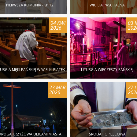
PIERWSZA KOMUNIA - SP 12
WIGILIA PASCHALNA
04 KWI
03 
2026
202
TURGIA MĘKI PAŃSKIEJ W WIELKI PIĄTEK
LITURGIA WIECZERZY PAŃSKIEJ
23 MAR
27 
2026
202
DROGA KRZYŻOWA ULICAMI MIASTA
ŚRODA POPIELCOWA