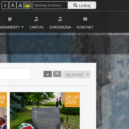
A
A
szukaj
A
AKRAMENTY
CARITAS
DAROWIZNA
KONTAKT
SIE
20 LIP
26
2026