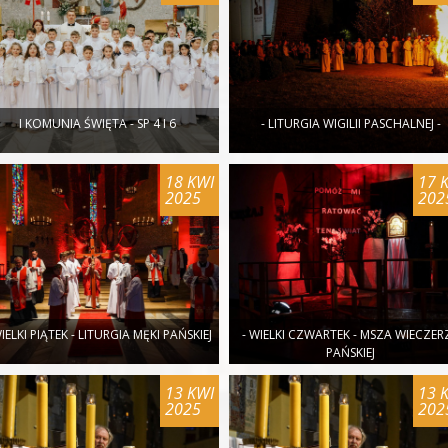
I KOMUNIA ŚWIĘTA - SP 4 I 6
- LITURGIA WIGILII PASCHALNEJ -
18 KWI
17 
2025
202
WIELKI PIĄTEK - LITURGIA MĘKI PAŃSKIEJ
- WIELKI CZWARTEK - MSZA WIECZER
PAŃSKIEJ
13 KWI
13 
2025
202