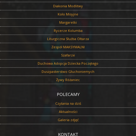
Diakonia Modlitwy
Koło Misyjne
Margaretki
Rycerze Kolumba
Liturgiczna Służba Ołtarza
Zespół MAKSYMALNI
Szafarze
Duchowa Adopcja Dziecka Poczętego
Duszpasterstwo Głuchoniemych
Żywy Różaniec
POLECAMY
Czytania na dziś
Aktualności
Galeria zdjęć
KONTAKT