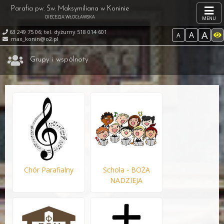
Parafia pw. Św. Maksymiliana w Koninie
DIECEZJA WŁOCŁAWSKA
MENU
63 249 75 06; tel. dyżurny 518 014 601
A
A
A
max_konin@o2.pl
Grupy i wspólnoty
Chór Parafialny
Schola - BOŻA
NADZIEJA