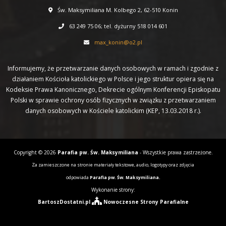
Św. Maksymiliana M. Kolbego 2, 62-510 Konin
63 249 75 06; tel. dyżurny 518 014 601
max_konin@o2.pl
Informujemy, że przetwarzanie danych osobowych w ramach i zgodnie z
działaniem Kościoła katolickiego w Polsce i jego struktur opiera się na
Kodeksie Prawa Kanonicznego, Dekrecie ogólnym Konferencji Episkopatu
Polski w sprawie ochrony osób fizycznych w związku z przetwarzaniem
danych osobowych w Kościele katolickim (KEP, 13.03.2018 r.).
Copyright © 2026
Parafia pw. Św. Maksymiliana
- Wszystkie prawa zastrzeżone.
Za zamieszczone na stronie materiały tekstowe, audio, logotypy oraz zdjęcia
odpowiada
Parafia pw. Św. Maksymiliana.
Wykonanie strony:
BartoszDostatni.pl
Nowoczesne Strony Parafialne