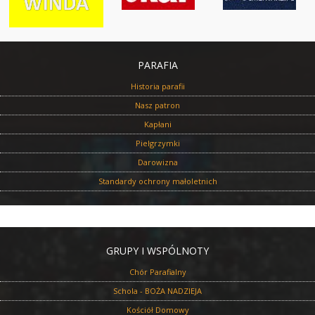
PARAFIA
Historia parafii
Nasz patron
Kapłani
Pielgrzymki
Darowizna
Standardy ochrony małoletnich
GRUPY I WSPÓLNOTY
Chór Parafialny
Schola - BOŻA NADZIEJA
Kościół Domowy